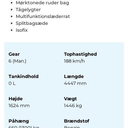
Mørktonede ruder bag
Tågelygter
Multifunktionslæderrat
Splitbagsæde
Isofix
Gear
Tophastighed
6 (Man.)
188 km/h
Tankindhold
Længde
0 L
4447 mm
Højde
Vægt
1624 mm
1446 kg
Påhæng
Brændstof
660 (1300) kg
Benzin