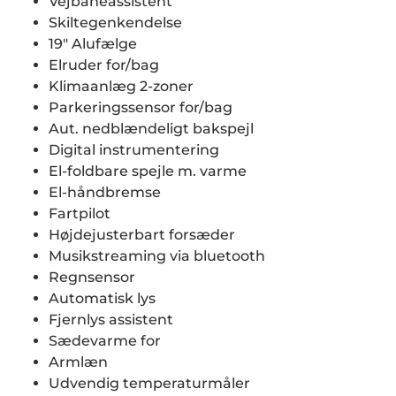
Vejbaneassistent
Skiltegenkendelse
19" Alufælge
Elruder for/bag
Klimaanlæg 2-zoner
Parkeringssensor for/bag
Aut. nedblændeligt bakspejl
Digital instrumentering
El-foldbare spejle m. varme
El-håndbremse
Fartpilot
Højdejusterbart forsæder
Musikstreaming via bluetooth
Regnsensor
Automatisk lys
Fjernlys assistent
Sædevarme for
Armlæn
Udvendig temperaturmåler