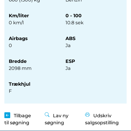
Km/liter
0 - 100
0 km/l
10.8 sek
Airbags
ABS
0
Ja
Bredde
ESP
2098 mm
Ja
Trækhjul
F
Tilbage
Lav ny
Udskriv
til søgning
søgning
salgsopstilling