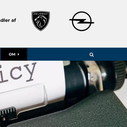
dler af
OM