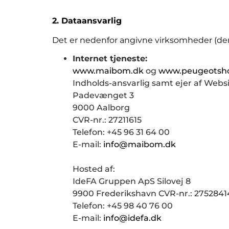
2. Dataansvarlig
Det er nedenfor angivne virksomheder (den 
Internet tjeneste:
www.maibom.dk
og
www.peugeotsh
Indholds-ansvarlig samt ejer af Webs
Padevænget 3
9000 Aalborg
CVR-nr.: 27211615
Telefon: +45 96 31 64 00
E-mail:
info@maibom.dk
Hosted af:
IdeFA Gruppen ApS Silovej 8
9900 Frederikshavn CVR-nr.: 2752841
Telefon: +45 98 40 76 00
E-mail:
info@idefa.dk