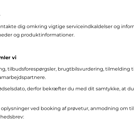
e
e kontakte dig omkring vigtige serviceindkaldelser og info
yheder og produktinformationer.
mler vi
g, tilbudsforespørgsler, brugtbilsvurdering, tilmelding
 samarbejdspartnere.
selsdato, derfor bekræfter du med dit samtykke, at du 
oplysninger ved booking af prøvetur, anmodning om til
yhedsbrev: