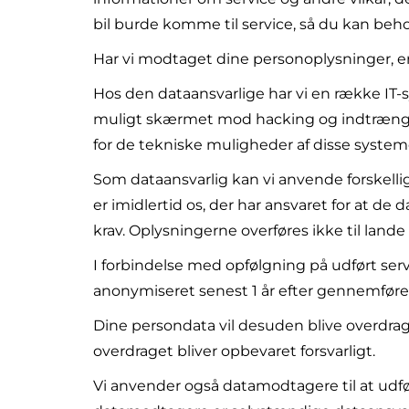
bil burde komme til service, så du kan beho
Har vi modtaget dine personoplysninger, er v
Hos den dataansvarlige har vi en række IT-s
muligt skærmet mod hacking og indtrængnin
for de tekniske muligheder af disse system
Som dataansvarlig kan vi anvende forskellige
er imidlertid os, der har ansvaret for at d
krav. Oplysningerne overføres ikke til lande
I forbindelse med opfølgning på udført servi
anonymiseret senest 1 år efter gennemføre
Dine persondata vil desuden blive overdrage
overdraget bliver opbevaret forsvarligt.
Vi anvender også datamodtagere til at udfø