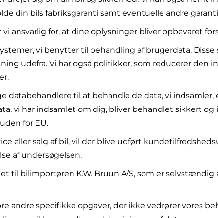
lde din bils fabriksgaranti samt eventuelle andre garanti
i ansvarlig for, at dine oplysninger bliver opbevaret fors
ystemer, vi benytter til behandling af brugerdata. Disse
g udefra. Vi har også politikker, som reducerer den in
er.
 databehandlere til at behandle de data, vi indsamler, ell
e data, vi har indsamlet om dig, bliver behandlet sikker
 uden for EU.
ce eller salg af bil, vil der blive udført kundetilfredshed
lse af undersøgelsen.
t til bilimportøren K.W. Bruun A/S, som er selvstændig an
re andre specifikke opgaver, der ikke vedrører vores be