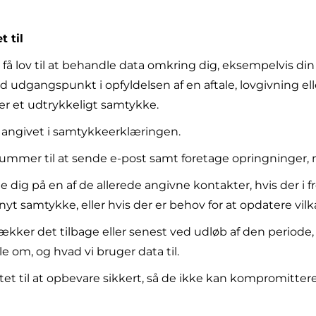
 til
 få lov til at behandle data omkring dig, eksempelvis din
dgangspunkt i opfyldelsen af en aftale, lovgivning elle
er et udtrykkeligt samtykke.
r angivet i samtykkeerklæringen.
ummer til at sende e-post samt foretage opringninger, n
dig på en af de allerede angivne kontakter, hvis der i 
 samtykke, eller hvis der er behov for at opdatere vilkå
 trækker det tilbage eller senest ved udløb af den perio
tale om, og hvad vi bruger data til.
ligtet til at opbevare sikkert, så de ikke kan kompromitt