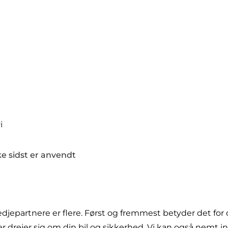
i
e sidst er anvendt
edjepartnere er flere. Først og fremmest betyder det for 
r drejer sig om din bil og sikkerhed. Vi kan også nemt in