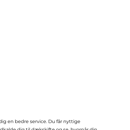
dig en bedre service. Du får nyttige
dkalde dig til dækskifte og se, hvornår din