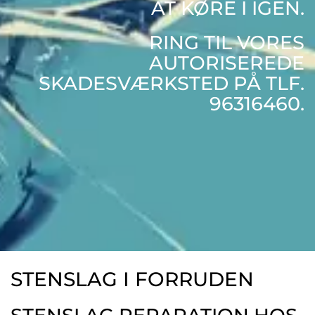
AT KØRE I IGEN.
RING TIL VORES
AUTORISEREDE
SKADESVÆRKSTED PÅ TLF.
96316460.
STENSLAG I FORRUDEN