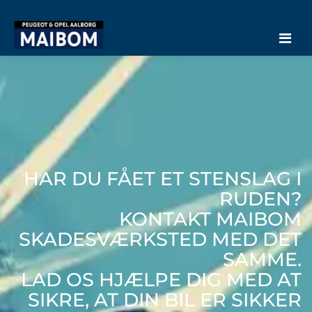
Men
HAR DU FÅET ET STENSLAG I
RUDEN?
KONTAKT MAIBOM
SKADESVÆRKSTED MED DET
SAMME.
LAD OS HJÆLPE DIG MED AT
SIKRE, AT DIN BIL ER SIKKER